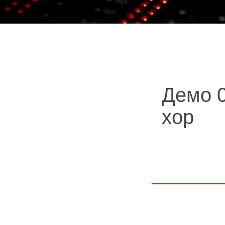
Демо 0
хор