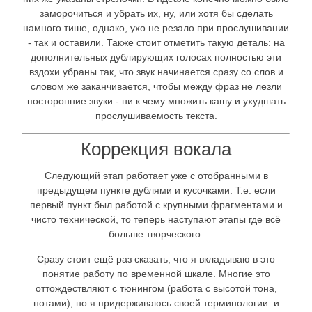
заморочиться и убрать их, ну, или хотя бы сделать
намного тише, однако, ухо не резало при прослушивании
- так и оставили. Также стоит отметить такую деталь: на
дополнительных дублирующих голосах полностью эти
вздохи убраны так, что звук начинается сразу со слов и
словом же заканчивается, чтобы между фраз не лезли
посторонние звуки - ни к чему множить кашу и ухудшать
прослушиваемость текста.
Коррекция вокала
Следующий этап работает уже с отобранными в
предыдущем пункте дублями и кусочками. Т.е. если
первый пункт был работой с крупными фрагментами и
чисто технической, то теперь наступают этапы где всё
больше творческого.
Сразу стоит ещё раз сказать, что я вкладываю в это
понятие работу по временной шкале. Многие это
оттождествляют с тюнингом (работа с высотой тона,
нотами), но я придерживаюсь своей терминологии. и