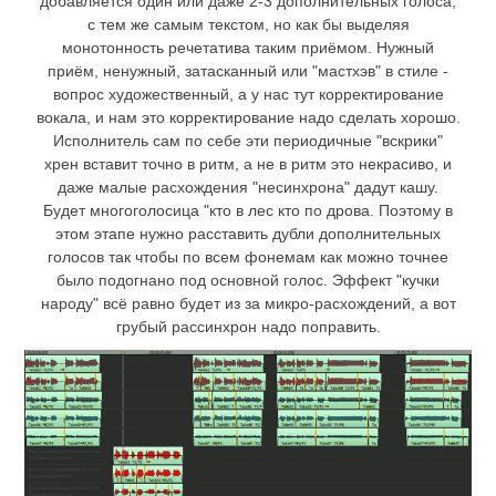
добавляется один или даже 2-3 дополнительных голоса,
с тем же самым текстом, но как бы выделяя
монотонность речетатива таким приёмом. Нужный
приём, ненужный, затасканный или "мастхэв" в стиле -
вопрос художественный, а у нас тут корректирование
вокала, и нам это корректирование надо сделать хорошо.
Исполнитель сам по себе эти периодичные "вскрики"
хрен вставит точно в ритм, а не в ритм это некрасиво, и
даже малые расхождения "несинхрона" дадут кашу.
Будет многоголосица "кто в лес кто по дрова. Поэтому в
этом этапе нужно расставить дубли дополнительных
голосов так чтобы по всем фонемам как можно точнее
было подогнано под основной голос. Эффект "кучки
народу" всё равно будет из за микро-расхождений, а вот
грубый рассинхрон надо поправить.