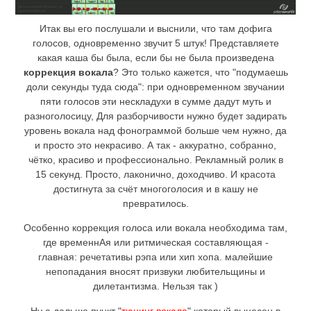
Итак вы его послушали и выснили, что там дофига
голосов, одновременно звучит 5 штук! Представляете
какая каша бы была, если бы не была произведена
коррекция вокала
? Это только кажется, что "подумаешь
доли секунды туда сюда": при одновременном звучании
пяти голосов эти нескладухи в сумме дадут муть и
разноголосицу, Для разборчивости нужно будет задирать
уровень вокала над фонограммой больше чем нужно, да
и просто это некрасиво. А так - аккуратно, собранно,
чётко, красиво и профессионально. Рекламный ролик в
15 секунд. Просто, лаконично, доходчиво. И красота
достигнута за счёт многоголосия и в кашу не
превратилось.
Особенно коррекция голоса или вокала необходима там,
где временнАя или ритмическая составляющая -
главная: речетативы рэпа или хип хопа. малейшие
непопадания вносят призвуки любительщины и
дилетантизма. Нельзя так )
Ну а дальше пункт "
тюнинг вокала
" который вынесен в