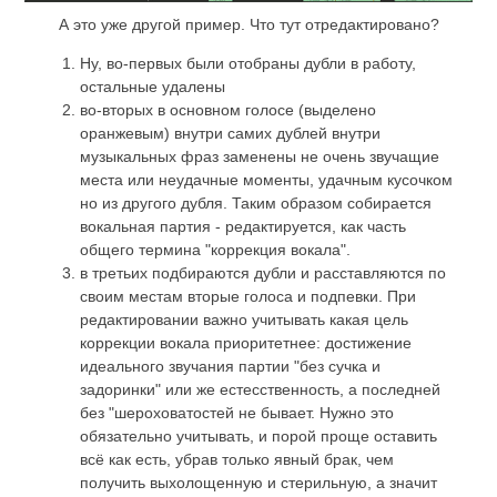
А это уже другой пример. Что тут отредактировано?
Ну, во-первых были отобраны дубли в работу,
остальные удалены
во-вторых в основном голосе (выделено
оранжевым) внутри самих дублей внутри
музыкальных фраз заменены не очень звучащие
места или неудачные моменты, удачным кусочком
но из другого дубля. Таким образом собирается
вокальная партия - редактируется, как часть
общего термина "коррекция вокала".
в третьих подбираются дубли и расставляются по
своим местам вторые голоса и подпевки. При
редактировании важно учитывать какая цель
коррекции вокала приоритетнее: достижение
идеального звучания партии "без сучка и
задоринки" или же естесственность, а последней
без "шероховатостей не бывает. Нужно это
обязательно учитывать, и порой проще оставить
всё как есть, убрав только явный брак, чем
получить выхолощенную и стерильную, а значит