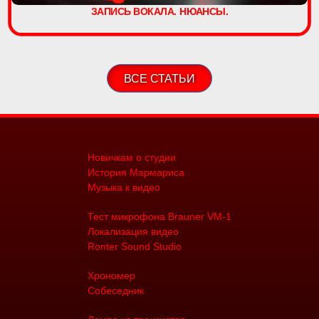
ЗАПИСЬ ВОКАЛА. НЮАНСЫ.
ВСЕ СТАТЬИ
Новичкам о студии
История Мармариса
Музыка к видео
Тест микрофона Brauner VM-1
Локализация видео
Ronter Sound Studio
Хрономер
Собеседник